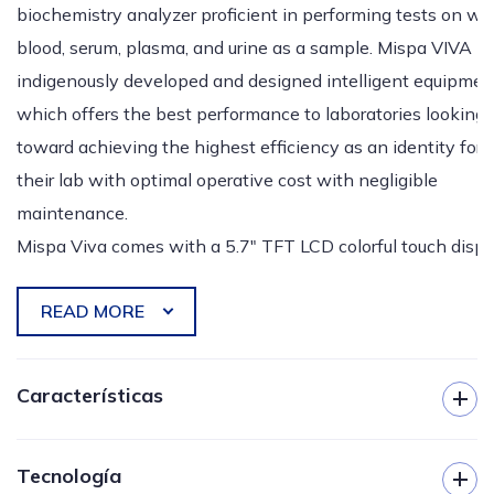
biochemistry analyzer proficient in performing tests on wh
blood, serum, plasma, and urine as a sample. Mispa VIVA is
indigenously developed and designed intelligent equipmen
which offers the best performance to laboratories looking
toward achieving the highest efficiency as an identity for
their lab with optimal operative cost with negligible
maintenance.
Mispa Viva comes with a 5.7" TFT LCD colorful touch displ
with embedded software. It is having Energy matched filte
READ MORE
(EMF) to ensure longer filter life with low maintenance cost
Customizable filter options with six in-built filters and two
optional positions
.
The flow cell used in Mispa Viva is mad
Características
up of Quartz's hard glass to avoid staining on the flow cell
after performing the test. It has an Enhanced resistive
EMF (filtro de energía emparejado)
Tecla de acceso directo al menú de pruebas
Tecnología
aluminum (ERA) flow cell with a copper holder of 30
Celda de flujo ERA con soporte de celda de flujo de cobre