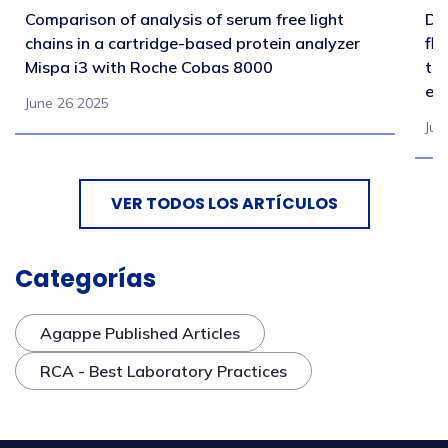
Comparison of analysis of serum free light
Di
chains in a cartridge-based protein analyzer
fl
Mispa i3 with Roche Cobas 8000
tr
en
June 26 2025
Jul
VER TODOS LOS ARTÍCULOS
Categorías
Agappe Published Articles
RCA - Best Laboratory Practices